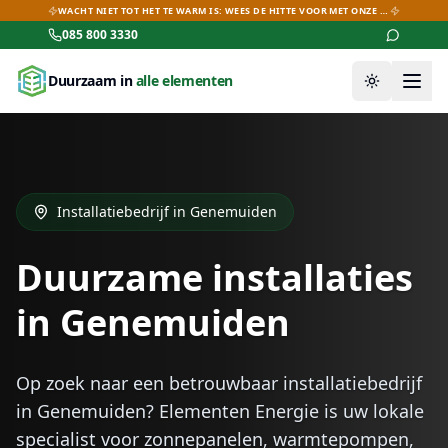
WACHT NIET TOT HET TE WARM IS: WEES DE HITTE VOOR MET ONZE AIRCO-DEALS!
085 800 3330
Duurzaam in
alle elementen
Thema wiss
Installatiebedrijf in
Genemuiden
Duurzame installaties
in
Genemuiden
Op zoek naar een betrouwbaar installatiebedrijf
in
Genemuiden
? Elementen Energie is uw lokale
specialist voor zonnepanelen, warmtepompen,