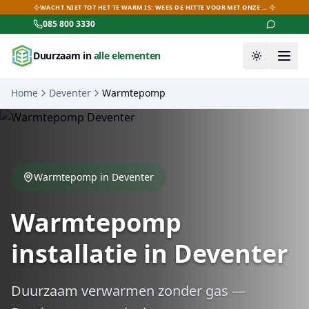
WACHT NIET TOT HET TE WARM IS: WEES DE HITTE VOOR MET ONZE AIRCO-DEALS!
085 800 3330
Duurzaam in
alle elementen
Thema wiss
Home
Deventer
Warmtepomp
Warmtepomp
in
Deventer
Warmtepomp
installatie in
Deventer
Duurzaam verwarmen zonder gas
—