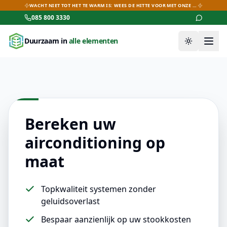
WACHT NIET TOT HET TE WARM IS: WEES DE HITTE VOOR MET ONZE AIRCO-DEALS!
085 800 3330
Duurzaam in
alle elementen
Thema wiss
Bereken uw
airconditioning op
maat
Topkwaliteit systemen zonder
geluidsoverlast
Bespaar aanzienlijk op uw stookkosten