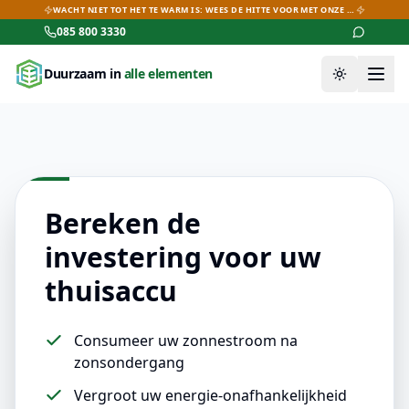
WACHT NIET TOT HET TE WARM IS: WEES DE HITTE VOOR MET ONZE AIRCO-DEALS!
085 800 3330
Duurzaam in
alle elementen
Thema wiss
Bereken de
investering voor uw
thuisaccu
Consumeer uw zonnestroom na
zonsondergang
Vergroot uw energie-onafhankelijkheid