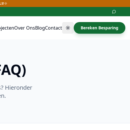
LS!
ojecten
Over Ons
Blog
Contact
Bereken Besparing
Thema wisselen
FAQ)
s? Hieronder
en.