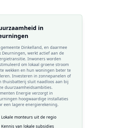
uurzaamheid in
eurningen
 gemeente Dinkelland, en daarmee
k Deurningen, werkt actief aan de
ergietransitie. Inwoners worden
stimuleerd om lokaal groene stroom
 te wekken en hun woningen beter te
oleren. Investeren in zonnepanelen of
 thuisbatterij sluit naadloos aan bij
ze duurzaamheidsambities.
ementen Energie verzorgt in
urningen hoogwaardige installaties
or een lagere energierekening.
Lokale monteurs uit de regio
Kennis van lokale subsidies