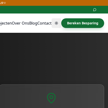
LS!
ojecten
Over Ons
Blog
Contact
Bereken Besparing
Thema wisselen