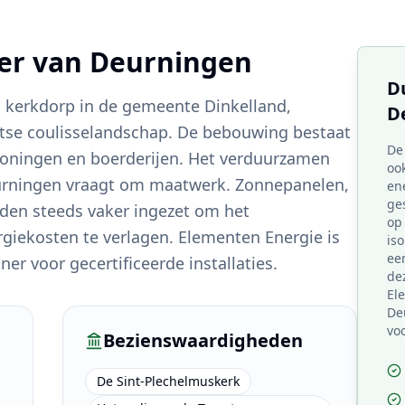
ter van
Deurningen
D
 kerkdorp in de gemeente Dinkelland,
D
tse coulisselandschap. De bebouwing bestaat
De
e woningen en boerderijen. Het verduurzamen
oo
eurningen vraagt om maatwerk. Zonnepanelen,
en
ge
en steeds vaker ingezet om het
op
iekosten te verlagen. Elementen Energie is
is
een
er voor gecertificeerde installaties.
de
El
De
vo
Bezienswaardigheden
De Sint-Plechelmuskerk