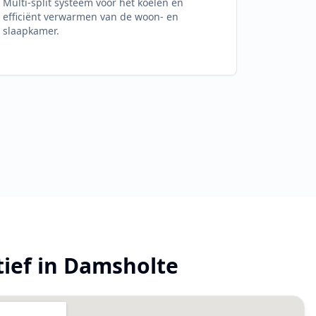
Multi-split systeem voor het koelen én
efficiënt verwarmen van de woon- en
slaapkamer.
tief in
Damsholte