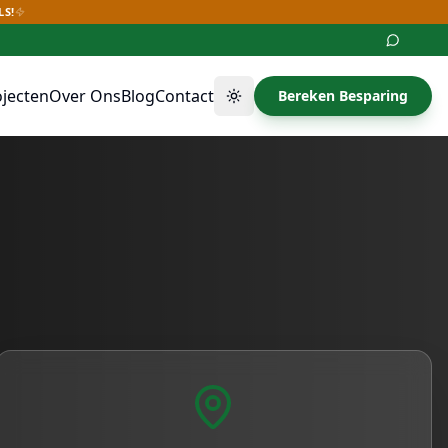
LS!
ojecten
Over Ons
Blog
Contact
Bereken Besparing
Thema wisselen