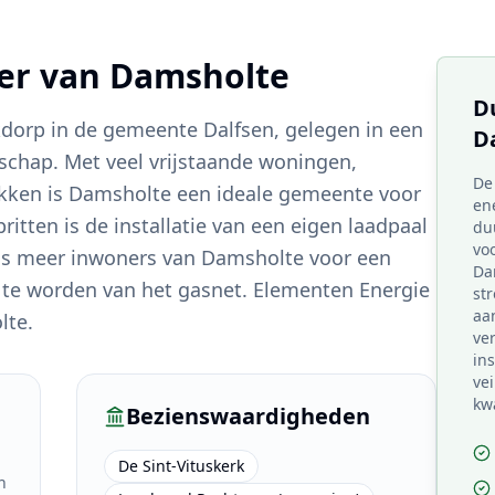
ter van
Damsholte
D
kdorp in de gemeente Dalfsen, gelegen in een
D
dschap. Met veel vrijstaande woningen,
De
akken is Damsholte een ideale gemeente voor
ene
itten is de installatie van een eigen laadpaal
du
voo
eeds meer inwoners van Damsholte voor een
Da
e worden van het gasnet. Elementen Energie
st
aa
lte.
ve
in
ve
kw
Bezienswaardigheden
De Sint-Vituskerk
h