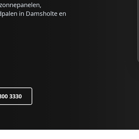
r zonnepanelen,
dpalen in
Damsholte
en
 800 3330