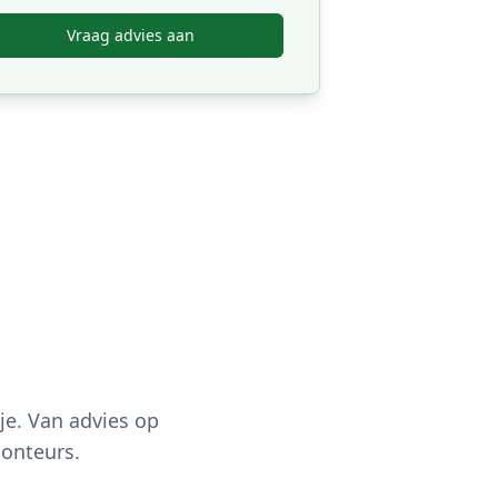
Vraag advies aan
n
je. Van advies op
onteurs.