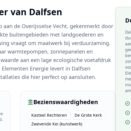
ter van
Dalfsen
D
rp aan de Overijsselse Vecht, gekenmerkt door
Da
rekte buitengebieden met landgoederen en
du
uwing vraagt om maatwerk bij verduurzaming.
aa
ge
g naar warmtepompen, zonnepanelen en
be
 waarde aan een lage ecologische voetafdruk
zo
voo
 Elementen Energie levert in Dalfsen
El
allaties die hier perfect op aansluiten.
me
ins
am
Bezienswaardigheden
de
Kasteel Rechteren
De Grote Kerk
d.
Zwevende Kei (kunstwerk)