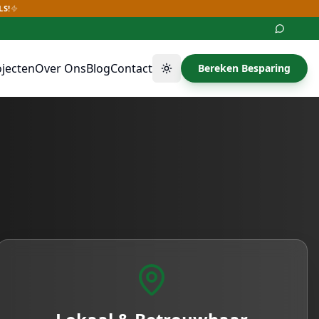
LS!
ojecten
Over Ons
Blog
Contact
Bereken Besparing
Thema wisselen