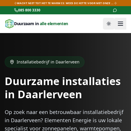
WACHT NIET TOT HET TE WARM IS: WEES DE HITTE VOOR MET ONZE AIRCO-DEALS!
085 800 3330
Duurzaam in
alle elementen
Thema wiss
Installatiebedrijf in
Daarlerveen
Duurzame installaties
in
Daarlerveen
Op zoek naar een betrouwbaar installatiebedrijf
in
Daarlerveen
? Elementen Energie is uw lokale
specialist voor zonnepanelen, warmtepompen,