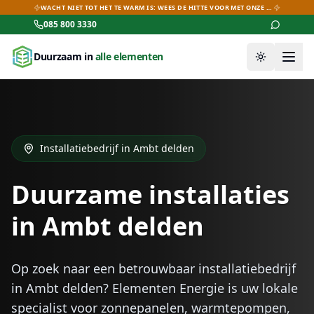
WACHT NIET TOT HET TE WARM IS: WEES DE HITTE VOOR MET ONZE AIRCO-DEALS!
085 800 3330
Duurzaam in
alle elementen
Thema wiss
Installatiebedrijf in
Ambt delden
Duurzame installaties
in
Ambt delden
Op zoek naar een betrouwbaar installatiebedrijf
in
Ambt delden
? Elementen Energie is uw lokale
specialist voor zonnepanelen, warmtepompen,