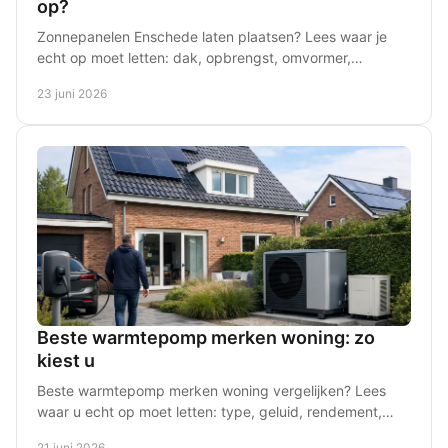
op?
Zonnepanelen Enschede laten plaatsen? Lees waar je
echt op moet letten: dak, opbrengst, omvormer,
groepenkast, montage en service achteraf.
23 juni 2026
Beste warmtepomp merken woning: zo
kiest u
Beste warmtepomp merken woning vergelijken? Lees
waar u echt op moet letten: type, geluid, rendement,
service en de juiste match met uw huis.
21 juni 2026