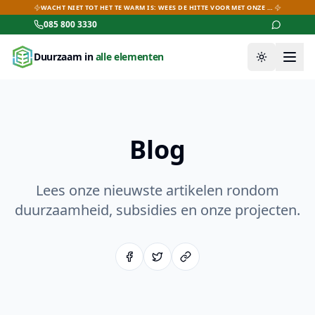
WACHT NIET TOT HET TE WARM IS: WEES DE HITTE VOOR MET ONZE AIRCO-DEALS!
085 800 3330
Duurzaam in
alle elementen
Thema wiss
Blog
Lees onze nieuwste artikelen rondom
duurzaamheid, subsidies en onze projecten.