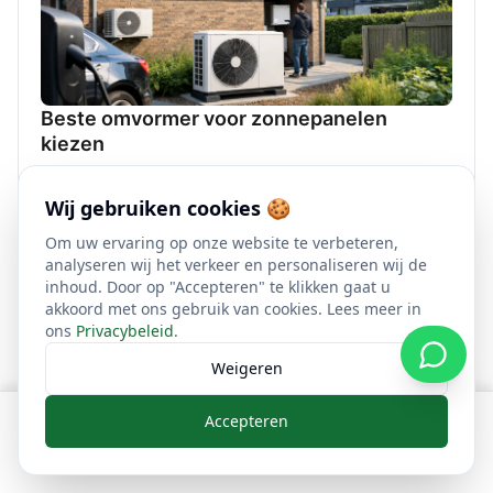
Beste omvormer voor zonnepanelen
kiezen
De beste omvormer voor zonnepanelen hangt af van
dak, schaduw en wensen. Lees welk type past bij uw
Wij gebruiken cookies 🍪
woning en waar u op moet letten.
9 juni 2026
Om uw ervaring op onze website te verbeteren,
analyseren wij het verkeer en personaliseren wij de
inhoud. Door op "Accepteren" te klikken gaat u
akkoord met ons gebruik van cookies. Lees meer in
ons
Privacybeleid
.
Weigeren
Accepteren
Bellen
WhatsApp
Offerte