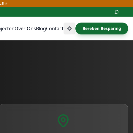
LS!
ojecten
Over Ons
Blog
Contact
Bereken Besparing
Thema wisselen