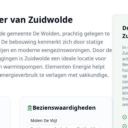
ter van
Zuidwolde
D
n de gemeente De Wolden, prachtig gelegen te
Z
. De bebouwing kenmerkt zich door statige
In
rijen en moderne eengezinswoningen. Door de
Zu
gingen is Zuidwolde een ideale locatie voor
act
Be
 en warmtepompen. Elementen Energie helpt
hu
nergieverbruik te verlagen met vakkundige,
op 
zo
pe
kl
En
om
Bezienswaardigheden
Molen De Vlijt