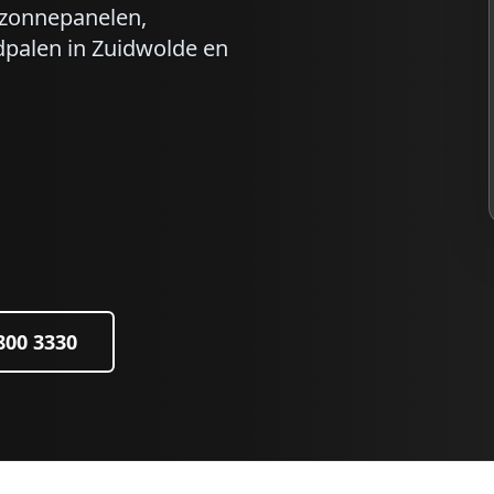
r zonnepanelen,
dpalen in
Zuidwolde
en
 800 3330