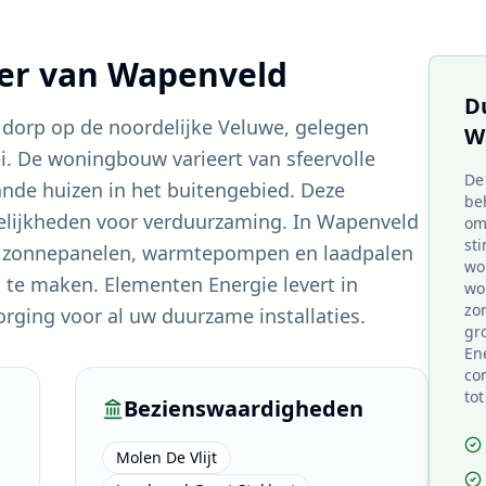
ter van
Wapenveld
D
 dorp op de noordelijke Veluwe, gelegen
W
ei. De woningbouw varieert van sfeervolle
De
ande huizen in het buitengebied. Deze
be
lijkheden voor verduurzaming. In Wapenveld
om
st
ar zonnepanelen, warmtepompen en laadpalen
wo
e maken. Elementen Energie levert in
wo
zo
ging voor al uw duurzame installaties.
gr
En
com
tot
Bezienswaardigheden
Molen De Vlijt