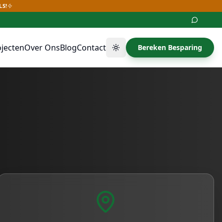
LS!
ojecten
Over Ons
Blog
Contact
Bereken Besparing
Thema wisselen