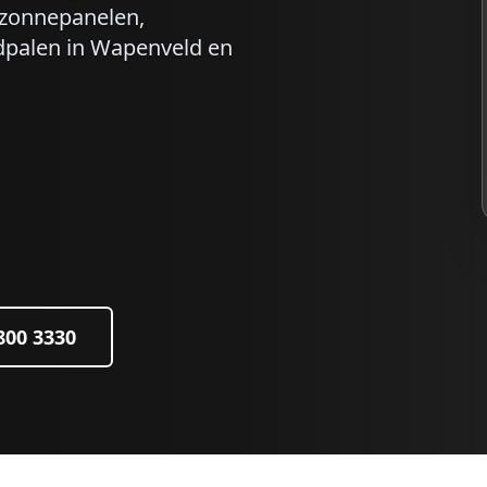
r zonnepanelen,
dpalen in
Wapenveld
en
 800 3330