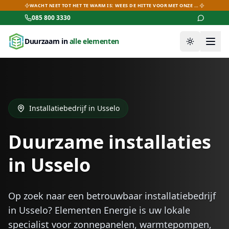
WACHT NIET TOT HET TE WARM IS: WEES DE HITTE VOOR MET ONZE AIRCO-DEALS!
085 800 3330
Duurzaam in
alle elementen
Thema wiss
Installatiebedrijf in
Usselo
Duurzame installaties
in
Usselo
Op zoek naar een betrouwbaar installatiebedrijf
in
Usselo
? Elementen Energie is uw lokale
specialist voor zonnepanelen, warmtepompen,