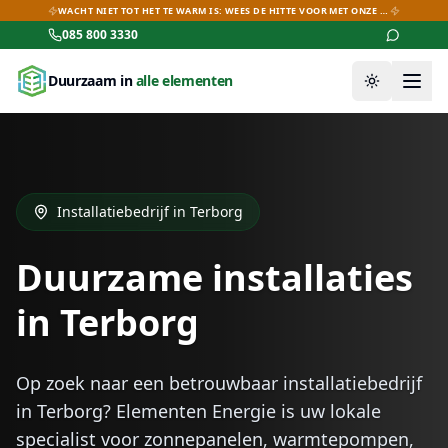
WACHT NIET TOT HET TE WARM IS: WEES DE HITTE VOOR MET ONZE AIRCO-DEALS!
085 800 3330
Duurzaam in
alle elementen
Thema wiss
Installatiebedrijf in
Terborg
Duurzame installaties
in
Terborg
Op zoek naar een betrouwbaar installatiebedrijf
in
Terborg
? Elementen Energie is uw lokale
specialist voor zonnepanelen, warmtepompen,