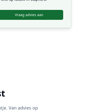
Vraag advies aan
st
tje. Van advies op