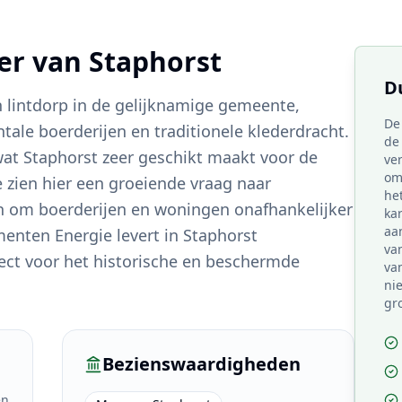
ter van
Staphorst
D
h lintdorp in de gelijknamige gemeente,
De
le boerderijen en traditionele klederdracht.
de 
at Staphorst zeer geschikt maakt voor de
ve
om
zien hier een groeiende vraag naar
he
 om boerderijen en woningen onafhankelijker
ka
aan
enten Energie levert in Staphorst
va
ct voor het historische en beschermde
van
ni
gr
Bezienswaardigheden
en