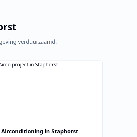
orst
eving verduurzaamd.
Airconditioning in
Staphorst