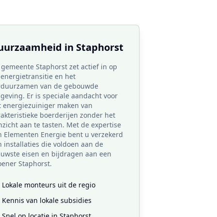
uurzaamheid in
Staphorst
 gemeente Staphorst zet actief in op
energietransitie en het
rduurzamen van de gebouwde
geving. Er is speciale aandacht voor
t energiezuiniger maken van
rakteristieke boerderijen zonder het
zicht aan te tasten. Met de expertise
n Elementen Energie bent u verzekerd
 installaties die voldoen aan de
euwste eisen en bijdragen aan een
oener Staphorst.
Lokale monteurs uit de regio
Kennis van lokale subsidies
Snel op locatie in
Staphorst