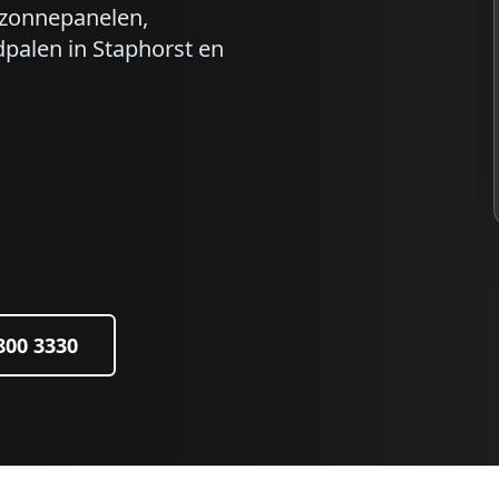
r zonnepanelen,
dpalen in
Staphorst
en
 800 3330