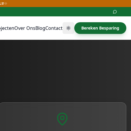
LS!
ojecten
Over Ons
Blog
Contact
Bereken Besparing
Thema wisselen