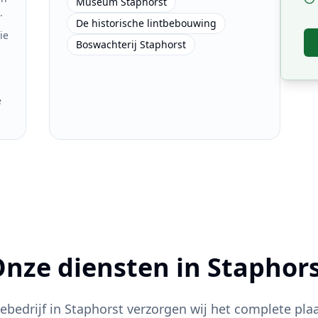
Museum Staphorst
.
De historische lintbebouwing
ie
Boswachterij Staphorst
e
nze diensten in
Staphor
iebedrijf in
Staphorst
verzorgen wij het complete plaa