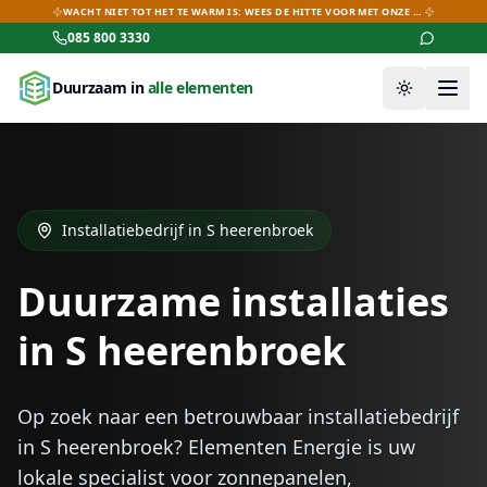
WACHT NIET TOT HET TE WARM IS: WEES DE HITTE VOOR MET ONZE AIRCO-DEALS!
085 800 3330
Duurzaam in
alle elementen
Thema wiss
Installatiebedrijf in
S heerenbroek
Duurzame installaties
in
S heerenbroek
Op zoek naar een betrouwbaar installatiebedrijf
in
S heerenbroek
? Elementen Energie is uw
lokale specialist voor zonnepanelen,