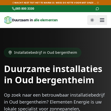
WACHT NIET TOT HET TE WARM IS: WEES DE HITTE VOOR MET ONZE AIRCO-DEALS!
085 800 3330
Duurzaam in
alle elementen
Thema wiss
Installatiebedrijf in
Oud bergentheim
Duurzame installaties
in
Oud bergentheim
Op zoek naar een betrouwbaar installatiebedrijf
in
Oud bergentheim
? Elementen Energie is uw
lokale specialist voor zonnepanelen,