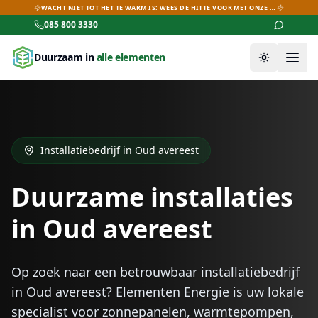
WACHT NIET TOT HET TE WARM IS: WEES DE HITTE VOOR MET ONZE AIRCO-DEALS!
085 800 3330
Duurzaam in
alle elementen
Thema wiss
Installatiebedrijf in
Oud avereest
Duurzame installaties
in
Oud avereest
Op zoek naar een betrouwbaar installatiebedrijf
in
Oud avereest
? Elementen Energie is uw lokale
specialist voor zonnepanelen, warmtepompen,