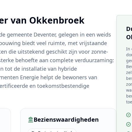
ter van
Okkenbroek
D
 de gemeente Deventer, gelegen in een weids
O
bouwing biedt veel ruimte, met vrijstaande
In
n die uitstekend geschikt zijn voor zonne-
do
 sterke behoefte aan complete verduurzaming:
ge
Be
 tot de installatie van hybride
ze
menten Energie helpt de bewoners van
bes
zo
rtificeerde en toekomstbestendige
wa
be
to
Bezienswaardigheden