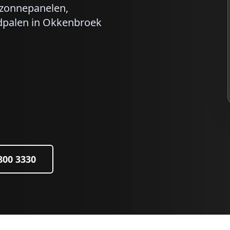
r zonnepanelen,
dpalen in
Okkenbroek
 800 3330