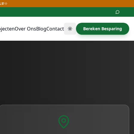
LS!
ojecten
Over Ons
Blog
Contact
Bereken Besparing
Thema wisselen