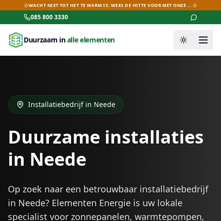
WACHT NIET TOT HET TE WARM IS: WEES DE HITTE VOOR MET ONZE AIRCO-DEALS!
085 800 3330
Duurzaam in
alle elementen
Thema wiss
Installatiebedrijf in
Neede
Duurzame installaties
in
Neede
Op zoek naar een betrouwbaar installatiebedrijf
in
Neede
? Elementen Energie is uw lokale
specialist voor zonnepanelen, warmtepompen,