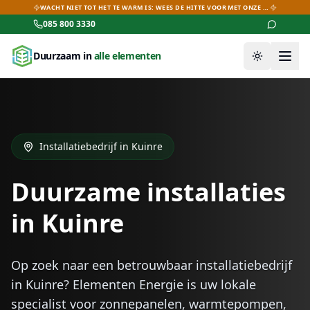
WACHT NIET TOT HET TE WARM IS: WEES DE HITTE VOOR MET ONZE AIRCO-DEALS!
085 800 3330
Duurzaam in
alle elementen
Thema wiss
Installatiebedrijf in
Kuinre
Duurzame installaties
in
Kuinre
Op zoek naar een betrouwbaar installatiebedrijf
in
Kuinre
? Elementen Energie is uw lokale
specialist voor zonnepanelen, warmtepompen,