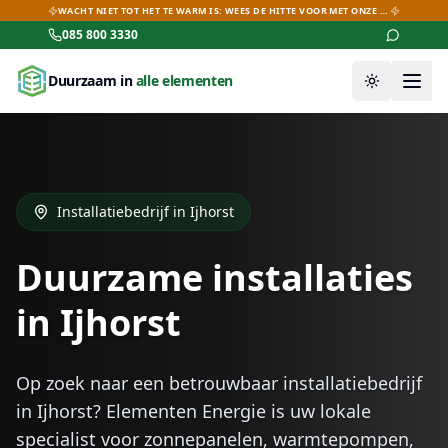
WACHT NIET TOT HET TE WARM IS: WEES DE HITTE VOOR MET ONZE AIRCO-DEALS!
085 800 3330
Duurzaam in
alle elementen
Thema wiss
Installatiebedrijf in
Ijhorst
Duurzame installaties
in
Ijhorst
Op zoek naar een betrouwbaar installatiebedrijf
in
Ijhorst
? Elementen Energie is uw lokale
specialist voor zonnepanelen, warmtepompen,