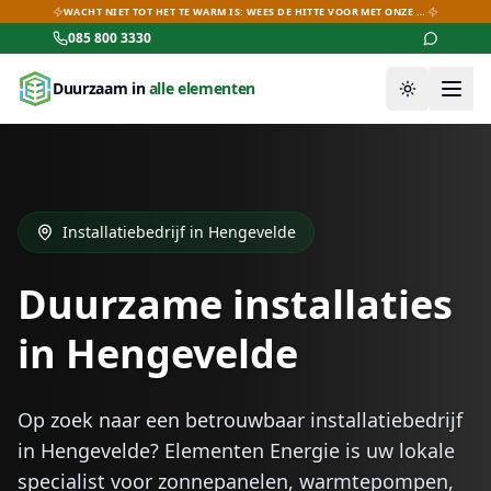
WACHT NIET TOT HET TE WARM IS: WEES DE HITTE VOOR MET ONZE AIRCO-DEALS!
085 800 3330
Duurzaam in
alle elementen
Thema wiss
Installatiebedrijf in
Hengevelde
Duurzame installaties
in
Hengevelde
Op zoek naar een betrouwbaar installatiebedrijf
in
Hengevelde
? Elementen Energie is uw lokale
specialist voor zonnepanelen, warmtepompen,