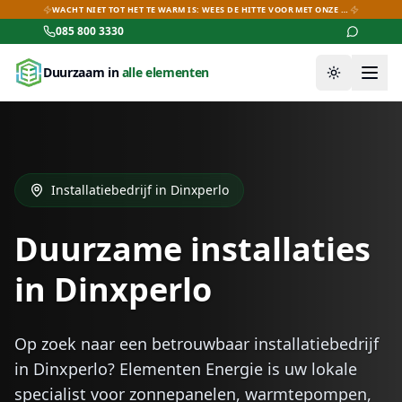
WACHT NIET TOT HET TE WARM IS: WEES DE HITTE VOOR MET ONZE AIRCO-DEALS!
085 800 3330
Duurzaam in
alle elementen
Thema wiss
Installatiebedrijf in
Dinxperlo
Duurzame installaties
in
Dinxperlo
Op zoek naar een betrouwbaar installatiebedrijf
in
Dinxperlo
? Elementen Energie is uw lokale
specialist voor zonnepanelen, warmtepompen,