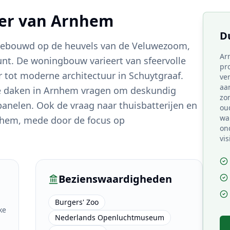
ter van
Arnhem
D
gebouwd op de heuvels van de Veluwezoom,
Ar
unt. De woningbouw varieert van sfeervolle
pr
r tot moderne architectuur in Schuytgraaf.
ve
aa
se daken in Arnhem vragen om deskundig
zo
panelen. Ook de vraag naar thuisbatterijen en
ou
wa
rnhem, mede door de focus op
on
vis
Bezienswaardigheden
Burgers' Zoo
ke
Nederlands Openluchtmuseum