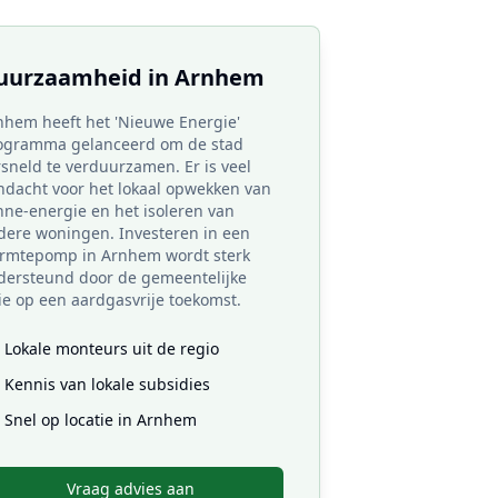
uurzaamheid in
Arnhem
nhem heeft het 'Nieuwe Energie'
ogramma gelanceerd om de stad
rsneld te verduurzamen. Er is veel
ndacht voor het lokaal opwekken van
nne-energie en het isoleren van
dere woningen. Investeren in een
rmtepomp in Arnhem wordt sterk
dersteund door de gemeentelijke
ie op een aardgasvrije toekomst.
Lokale monteurs uit de regio
Kennis van lokale subsidies
Snel op locatie in
Arnhem
Vraag advies aan