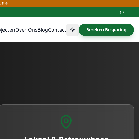
LS!
ojecten
Over Ons
Blog
Contact
Bereken Besparing
Thema wisselen