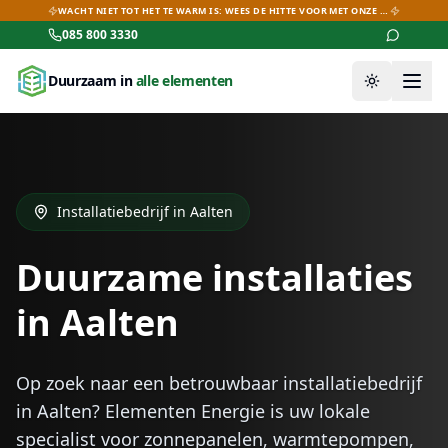
WACHT NIET TOT HET TE WARM IS: WEES DE HITTE VOOR MET ONZE AIRCO-DEALS!
085 800 3330
Duurzaam in
alle elementen
Thema wiss
Installatiebedrijf in
Aalten
Duurzame installaties
in
Aalten
Op zoek naar een betrouwbaar installatiebedrijf
in
Aalten
? Elementen Energie is uw lokale
specialist voor zonnepanelen, warmtepompen,